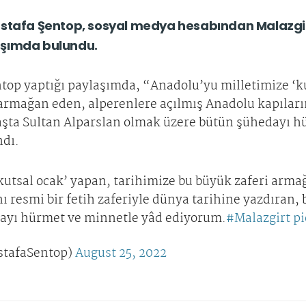
stafa Şentop, sosyal medya hesabından Malazgirt Z
aşımda bulundu.
op yaptığı paylaşımda, “Anadolu’yu milletimize ‘ku
armağan eden, alperenlere açılmış Anadolu kapılarını
aşta Sultan Alparslan olmak üzere bütün şühedayı h
ndı.
kutsal ocak’ yapan, tarihimize bu büyük zaferi arma
ı resmi bir fetih zaferiyle dünya tarihine yazdıran,
ayı hürmet ve minnetle yâd ediyorum.
#Malazgirt
p
stafaSentop)
August 25, 2022