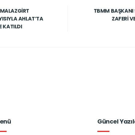
 MALAZGİRT
TBMM BAŞKANI 
AYISIYLA AHLAT’TA
ZAFERİ V
E KATILDI
enü
Güncel Yazıl