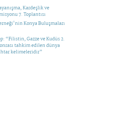
yanışma, Kardeşlik ve
isyonu 7. Toplantısı
rneği'nin Konya Buluşmaları
op: “Filistin, Gazze ve Kudüs 2.
sonrası tahkim edilen dünya
htar kelimeleridir”