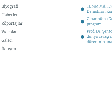
Biyografi
TBMM Milli Da
Demokrasi Kom
Haberler
Cihannüma De
Röportajlar
programı
Prof. Dr. Şent
Videolar
dünya savaşı 
Galeri
düzeninin ana
İletişim