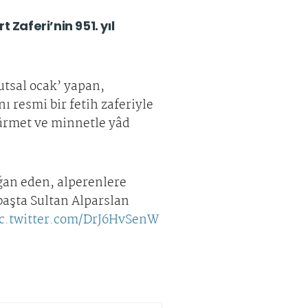
aferi’nin 951. yıl
tsal ocak’ yapan,
 resmi bir fetih zaferiyle
ürmet ve minnetle yâd
ğan eden, alperenlere
 başta Sultan Alparslan
ic.twitter.com/DrJ6HvSenW