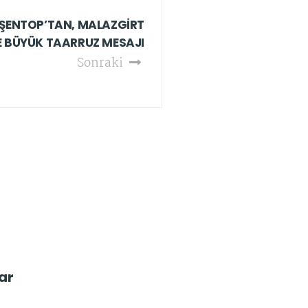
ŞENTOP’TAN, MALAZGİRT
E BÜYÜK TAARRUZ MESAJI
Sonraki
ar