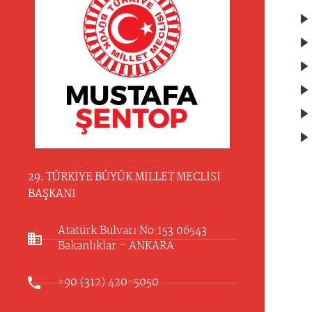
29. TÜRKİYE BÜYÜK MİLLET MECLİSİ
BAŞKANI
Atatürk Bulvarı No:153 06543
Bakanlıklar – ANKARA​
+90 (312) 420-5050