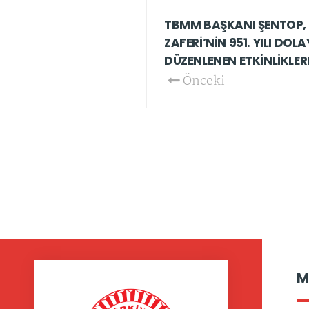
TBMM BAŞKANI ŞENTOP,
ZAFERİ’NİN 951. YILI DOL
DÜZENLENEN ETKİNLİKLER
Önceki
M