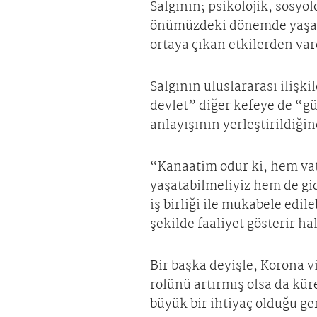
Salgının; psikolojik, sosyol
önümüzdeki dönemde yaşanar
ortaya çıkan etkilerden va
Salgının uluslararası ilişki
devlet” diğer kefeye de “gü
anlayışının yerleştirildiği
“Kanaatim odur ki, hem vat
yaşatabilmeliyiz hem de gid
iş birliği ile mukabele edil
şekilde faaliyet gösterir h
Bir başka deyişle, Korona v
rolünü artırmış olsa da kür
büyük bir ihtiyaç olduğu ge