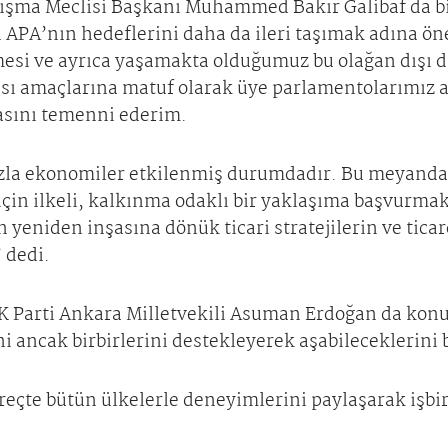
nışma Meclisi Başkanı Muhammed Bakır Galibaf da bi
 APA’nın hedeflerini daha da ileri taşımak adına ön
mesi ve ayrıca yaşamakta olduğumuz bu olağan dışı
sı amaçlarına matuf olarak üye parlamentolarımız 
masını temenni ederim.
azla ekonomiler etkilenmiş durumdadır. Bu meyanda,
için ilkeli, kalkınma odaklı bir yaklaşıma başvurmak
 yeniden inşasına dönük ticari stratejilerin ve tica
” dedi.
K Parti Ankara Milletvekili Asuman Erdoğan da kon
ni ancak birbirlerini destekleyerek aşabileceklerini b
eçte bütün ülkelerle deneyimlerini paylaşarak işbirli