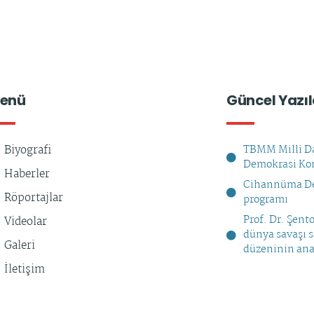
enü
Güncel Yazıl
Biyografi
TBMM Milli Da
Demokrasi Kom
Haberler
Cihannüma De
Röportajlar
programı
Prof. Dr. Şent
Videolar
dünya savaşı 
Galeri
düzeninin ana
İletişim