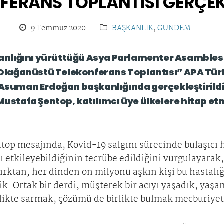
FERANS TOPLANTISI GERÇEK
9 Temmuz 2020
BAŞKANLIK
,
GÜNDEM
nlığını yürüttüğü Asya Parlamenter Asambles
ci Olağanüstü Telekonferans Toplantısı” APA Tü
i Asuman Erdoğan başkanlığında gerçekleştirildi
 Mustafa Şentop, katılımcı üye ülkelere hitap et
p mesajında, Kovid-19 salgını sürecinde bulaşıcı ha
 etkileyebildiğinin tecrübe edildiğini vurgulayarak,
 ırktan, her dinden on milyonu aşkın kişi bu hastalı
ik. Ortak bir derdi, müşterek bir acıyı yaşadık, ya
irlikte sarmak, çözümü de birlikte bulmak mecburiye