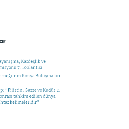
ar
yanışma, Kardeşlik ve
isyonu 7. Toplantısı
rneği'nin Konya Buluşmaları
op: “Filistin, Gazze ve Kudüs 2.
sonrası tahkim edilen dünya
htar kelimeleridir”