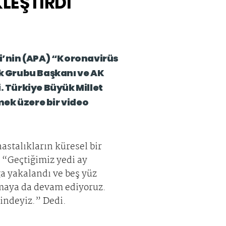
LEŞTİRDİ
i’nin (APA) “Koronavirüs
rk Grubu Başkanı ve AK
. Türkiye Büyük Millet
mek üzere bir video
stalıkların küresel bir
 “Geçtiğimiz yedi ay
ğa yakalandı ve beş yüz
şamaya da devam ediyoruz.
tindeyiz.” Dedi.