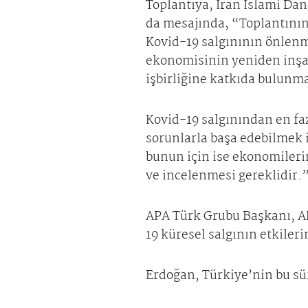
Toplantıya, İran İslami Da
da mesajında, “Toplantının
Kovid-19 salgınının önlen
ekonomisinin yeniden inşa
işbirliğine katkıda bulun
Kovid-19 salgınından en f
sorunlarla başa edebilmek 
bunun için ise ekonomilerin
ve incelenmesi gereklidir.
APA Türk Grubu Başkanı, A
19 küresel salgının etkileri
Erdoğan, Türkiye’nin bu sür