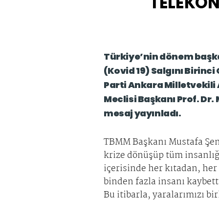
TELEKON
Türkiye’nin dönem başka
(Kovid 19) Salgını Birin
Parti Ankara Milletvekil
Meclisi Başkanı Prof. Dr.
mesaj yayınladı.
TBMM Başkanı Mustafa Şento
krize dönüşüp tüm insanlığı
içerisinde her kıtadan, her
binden fazla insanı kaybett
Bu itibarla, yaralarımızı b