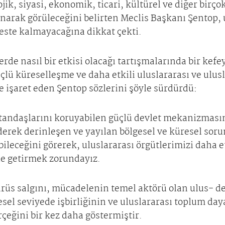
ojik, siyasi, ekonomik, ticari, kültürel ve diğer birço
ak görüleceğini belirten Meclis Başkanı Şentop, ul
reste kalmayacağına dikkat çekti.
lerde nasıl bir etkisi olacağı tartışmalarında bir ke
çlü küreselleşme ve daha etkili uluslararası ve ulusl
ne işaret eden Şentop sözlerini şöyle sürdürdü:
andaşlarını koruyabilen güçlü devlet mekanizmasın
erek derinleşen ve yayılan bölgesel ve küresel sorun
ebileceğini görerek, uluslararası örgütlerimizi daha e
ale getirmek zorundayız.
irüs salgını, mücadelenin temel aktörü olan ulus- d
esel seviyede işbirliğinin ve uluslararası toplum da
rçeğini bir kez daha göstermiştir.