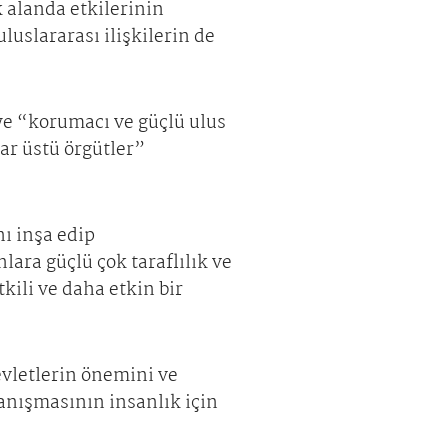
k alanda etkilerinin
uslararası ilişkilerin de
feye “korumacı ve güçlü ulus
ar üstü örgütler”
ı inşa edip
lara güçlü çok taraflılık ve
tkili ve daha etkin bir
evletlerin önemini ve
yanışmasının insanlık için