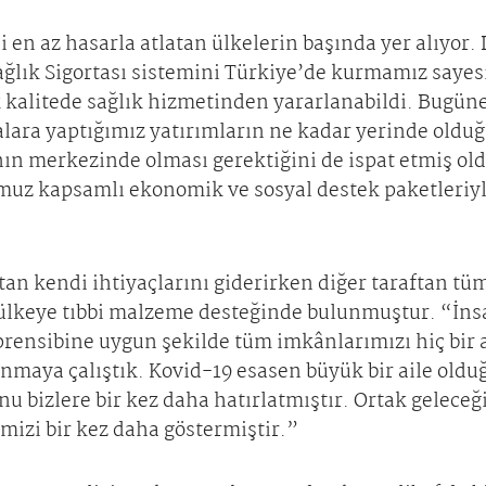
 en az hasarla atlatan ülkelerin başında yer alıyor
ağlık Sigortası sistemini Türkiye’de kurmamız sayes
 kalitede sağlık hizmetinden yararlanabildi. Bugüne 
alara yaptığımız yatırımların ne kadar yerinde olduğ
n merkezinde olması gerektiğini de ispat etmiş old
z kapsamlı ekonomik ve sosyal destek paketleriyle 
ftan kendi ihtiyaçlarını giderirken diğer taraftan t
ülkeye tıbbi malzeme desteğinde bulunmuştur. “İnsa
 prensibine uygun şekilde tüm imkânlarımızı hiç bi
sunmaya çalıştık. Kovid-19 esasen büyük bir aile ol
nu bizlere bir kez daha hatırlatmıştır. Ortak gelece
ğimizi bir kez daha göstermiştir.”