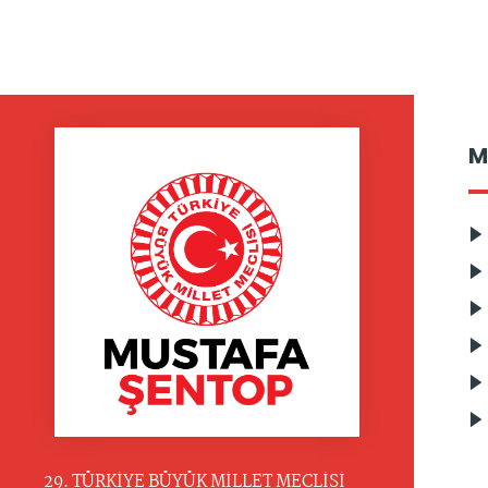
M
29. TÜRKİYE BÜYÜK MİLLET MECLİSİ