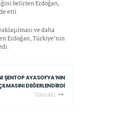
iğini belirten Erdoğan,
de etti.
yaklaşılması ve daha
rten Erdoğan, Türkiye’nin
edi.
I ŞENTOP AYASOFYA’NIN
ÇILMASINI DEĞERLENDİRDİ
Sonraki