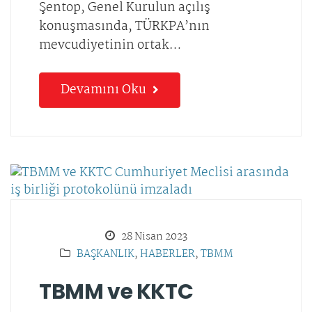
Şentop, Genel Kurulun açılış
konuşmasında, TÜRKPA’nın
mevcudiyetinin ortak…
Devamını Oku
28 Nisan 2023
BAŞKANLIK
,
HABERLER
,
TBMM
TBMM ve KKTC