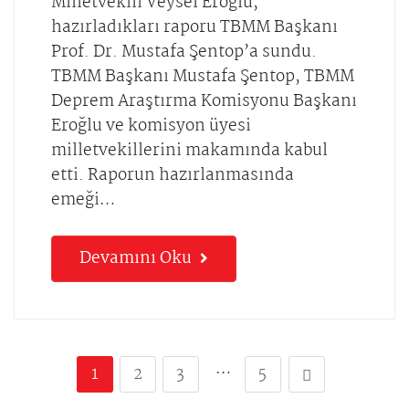
Milletvekili Veysel Eroğlu,
hazırladıkları raporu TBMM Başkanı
Prof. Dr. Mustafa Şentop’a sundu.
TBMM Başkanı Mustafa Şentop, TBMM
Deprem Araştırma Komisyonu Başkanı
Eroğlu ve komisyon üyesi
milletvekillerini makamında kabul
etti. Raporun hazırlanmasında
emeği…
Devamını Oku
…
1
2
3
5