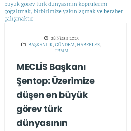
28 Nisan 2023
BAŞKANLIK
,
GÜNDEM
,
HABERLER
,
TBMM
MECLİS Başkanı
Şentop: Üzerimize
düşen en büyük
görev türk
dünyasının