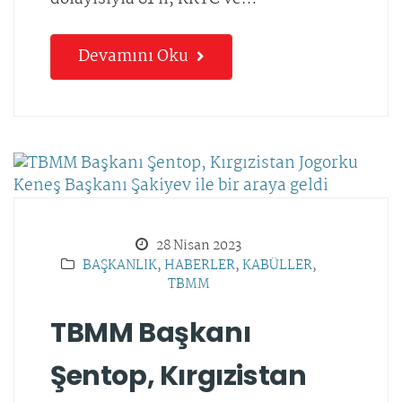
Devamını Oku
28 Nisan 2023
BAŞKANLIK
,
HABERLER
,
KABÜLLER
,
TBMM
TBMM Başkanı
Şentop, Kırgızistan