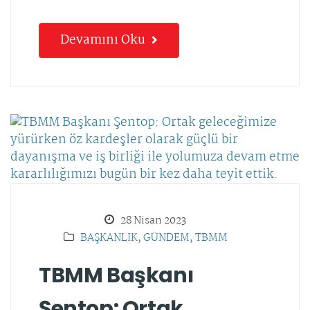
Devamını Oku
28 Nisan 2023
BAŞKANLIK
,
GÜNDEM
,
TBMM
TBMM Başkanı
Şentop: Ortak