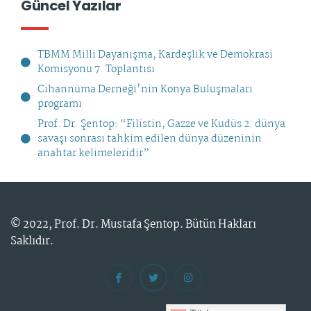
Güncel Yazılar
TBMM Milli Dayanışma, Kardeşlik ve Demokrasi
Komisyonu 7. Toplantısı
Cihannüma Derneği'nin Konya Buluşmaları
programı
Prof. Dr. Şentop: “Filistin, Gazze ve Kudüs 2. dünya
savaşı sonrası tahkim edilen dünya düzeninin
anahtar kelimeleridir”
© 2022,
Prof. Dr. Mustafa Şentop
. Bütün Hakları
Saklıdır.