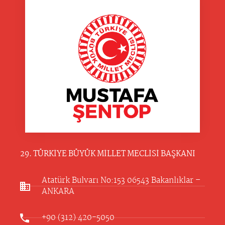
29. TÜRKİYE BÜYÜK MİLLET MECLİSİ BAŞKANI
Atatürk Bulvarı No:153 06543 Bakanlıklar –
ANKARA​
+90 (312) 420-5050