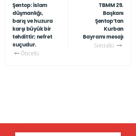
Şentop: İslam
TBMM 29.
düşmanlığı,
Başkanı
barış ve huzura
Şentop’tan
karşı büyük bir
Kurban
tehdittir; nefret
Bayramı mesajı
suçudur.
Sonraki
Önceki