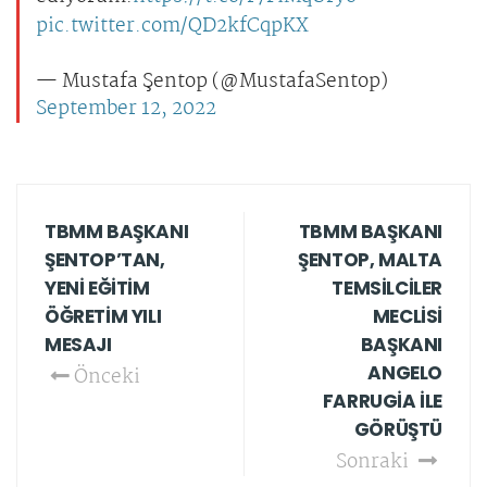
pic.twitter.com/QD2kfCqpKX
— Mustafa Şentop (@MustafaSentop)
September 12, 2022
TBMM BAŞKANI
TBMM BAŞKANI
ŞENTOP’TAN,
ŞENTOP, MALTA
YENİ EĞİTİM
TEMSİLCİLER
ÖĞRETİM YILI
MECLİSİ
MESAJI
BAŞKANI
ANGELO
Önceki
FARRUGİA İLE
GÖRÜŞTÜ
Sonraki