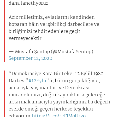
daha lanetliyoruz.
Aziz milletimiz, evlatlarını kendinden
koparan hâin ve işbirlikçi darbecilere ve
birliğimizi tehdit edenlere geçit
vermeyecektir.
— Mustafa Şentop (@MustafaSentop)
September 12, 2022
“Demokrasiye Kara Bir Leke: 12 Eylül 1980
Darbesi"
#12Eylül
’ü, bütün gerçekliğiyle,
acılarıyla yaşananları ve Demokrasi
mücadelemizi, doğru kaynaklarla geleceğe
aktarmak amacıyla yayınladığımız bu değerli
eserde emeği geçen herkese teşekkür
ediyorum.
https://t.co/r7FIMqUryo