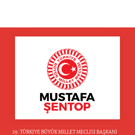
29. TÜRKİYE BÜYÜK MİLLET MECLİSİ BAŞKANI