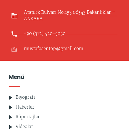
Atatürk Bulvarı No:153 06543 Bakanlıklar –
ANKARA​
+90 (312) 420-5050
mustafasentop@gmail.com
Menü
Biyografi
Haberler
Röportajlar
Videolar