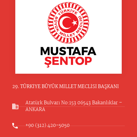
29. TÜRKİYE BÜYÜK MİLLET MECLİSİ BAŞKANI
Atatürk Bulvarı No:153 06543 Bakanlıklar –
ANKARA​
+90 (312) 420-5050