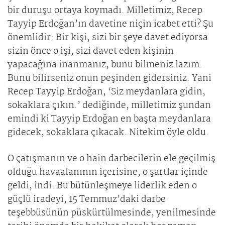
bir duruşu ortaya koymadı. Milletimiz, Recep
Tayyip Erdoğan’ın davetine niçin icabet etti? Şu
önemlidir: Bir kişi, sizi bir şeye davet ediyorsa
sizin önce o işi, sizi davet eden kişinin
yapacağına inanmanız, bunu bilmeniz lazım.
Bunu bilirseniz onun peşinden gidersiniz. Yani
Recep Tayyip Erdoğan, ‘Siz meydanlara gidin,
sokaklara çıkın.’ dediğinde, milletimiz şundan
emindi ki Tayyip Erdoğan en başta meydanlara
gidecek, sokaklara çıkacak. Nitekim öyle oldu.
O çatışmanın ve o hain darbecilerin ele geçilmiş
olduğu havaalanının içerisine, o şartlar içinde
geldi, indi. Bu bütünleşmeye liderlik eden o
güçlü iradeyi, 15 Temmuz’daki darbe
teşebbüsünün püskürtülmesinde, yenilmesinde