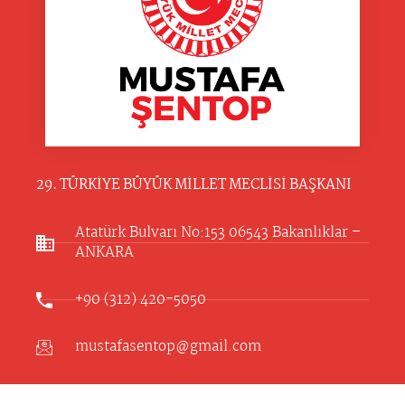
29. TÜRKİYE BÜYÜK MİLLET MECLİSİ BAŞKANI
Atatürk Bulvarı No:153 06543 Bakanlıklar –
ANKARA​
+90 (312) 420-5050
mustafasentop@gmail.com