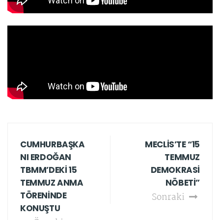
CUMHURBAŞKA
MECLİS’TE “15
NI ERDOĞAN
TEMMUZ
TBMM’DEKİ 15
DEMOKRASİ
TEMMUZ ANMA
NÖBETİ”
TÖRENİNDE
Sonraki
KONUŞTU