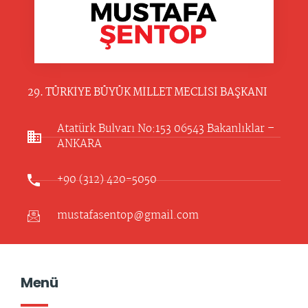
29. TÜRKİYE BÜYÜK MİLLET MECLİSİ BAŞKANI
Atatürk Bulvarı No:153 06543 Bakanlıklar –
ANKARA​
+90 (312) 420-5050
mustafasentop@gmail.com
Menü