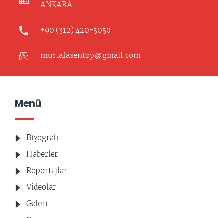
ANKARA​
+90 (312) 420-5050
mustafasentop@gmail.com
Menü
Biyografi
Haberler
Röportajlar
Videolar
Galeri