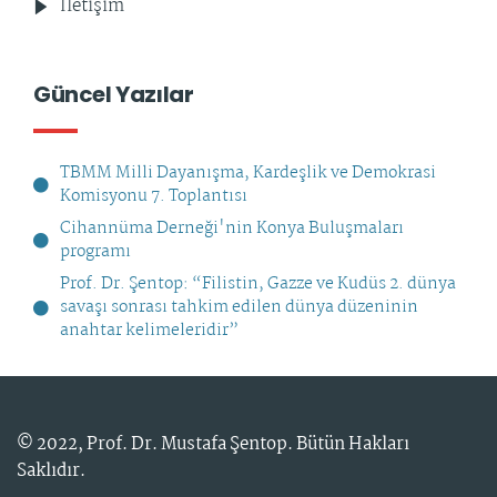
İletişim
Güncel Yazılar
TBMM Milli Dayanışma, Kardeşlik ve Demokrasi
Komisyonu 7. Toplantısı
Cihannüma Derneği'nin Konya Buluşmaları
programı
Prof. Dr. Şentop: “Filistin, Gazze ve Kudüs 2. dünya
savaşı sonrası tahkim edilen dünya düzeninin
anahtar kelimeleridir”
© 2022,
Prof. Dr. Mustafa Şentop
. Bütün Hakları
Saklıdır.