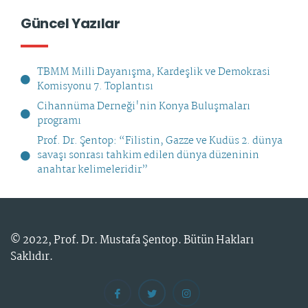
Güncel Yazılar
TBMM Milli Dayanışma, Kardeşlik ve Demokrasi
Komisyonu 7. Toplantısı
Cihannüma Derneği'nin Konya Buluşmaları
programı
Prof. Dr. Şentop: “Filistin, Gazze ve Kudüs 2. dünya
savaşı sonrası tahkim edilen dünya düzeninin
anahtar kelimeleridir”
© 2022,
Prof. Dr. Mustafa Şentop
. Bütün Hakları
Saklıdır.