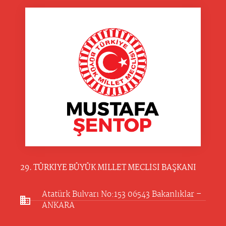
29. TÜRKİYE BÜYÜK MİLLET MECLİSİ BAŞKANI
Atatürk Bulvarı No:153 06543 Bakanlıklar –
ANKARA​