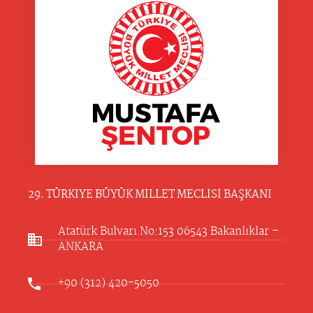
29. TÜRKİYE BÜYÜK MİLLET MECLİSİ BAŞKANI
Atatürk Bulvarı No:153 06543 Bakanlıklar –
ANKARA​
+90 (312) 420-5050