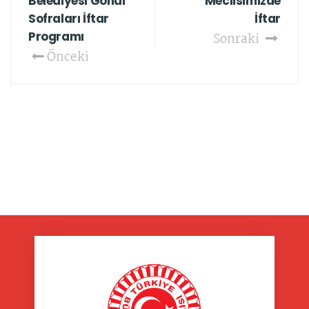
Belediyesi Gönül
Meclisimizde
Sofraları İftar
İftar
Programı
Sonraki
Önceki