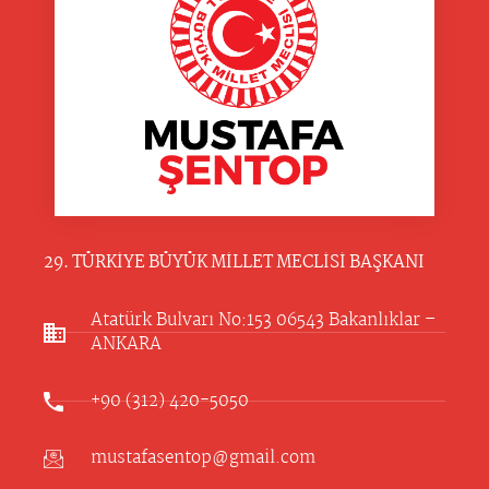
29. TÜRKİYE BÜYÜK MİLLET MECLİSİ BAŞKANI
Atatürk Bulvarı No:153 06543 Bakanlıklar –
ANKARA​
+90 (312) 420-5050
mustafasentop@gmail.com