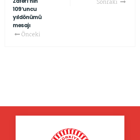
Zaferi’nin
Sonraki
109’uncu
yıldönümü
mesajı
Önceki