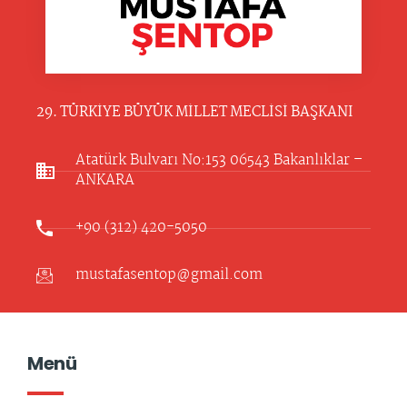
29. TÜRKİYE BÜYÜK MİLLET MECLİSİ BAŞKANI
Atatürk Bulvarı No:153 06543 Bakanlıklar –
ANKARA​
+90 (312) 420-5050
mustafasentop@gmail.com
Menü