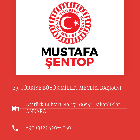
29. TÜRKİYE BÜYÜK MİLLET MECLİSİ BAŞKANI
Atatürk Bulvarı No:153 06543 Bakanlıklar –
ANKARA​
+90 (312) 420-5050