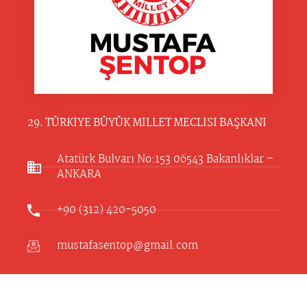
29. TÜRKİYE BÜYÜK MİLLET MECLİSİ BAŞKANI
Atatürk Bulvarı No:153 06543 Bakanlıklar –
ANKARA​
+90 (312) 420-5050
mustafasentop@gmail.com