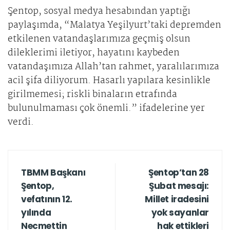
Şentop, sosyal medya hesabından yaptığı
paylaşımda, “Malatya Yeşilyurt’taki depremden
etkilenen vatandaşlarımıza geçmiş olsun
dileklerimi iletiyor, hayatını kaybeden
vatandaşımıza Allah’tan rahmet, yaralılarımıza
acil şifa diliyorum. Hasarlı yapılara kesinlikle
girilmemesi; riskli binaların etrafında
bulunulmaması çok önemli.” ifadelerine yer
verdi.
TBMM Başkanı
Şentop’tan 28
Şentop,
Şubat mesajı:
vefatının 12.
Millet iradesini
yılında
yok sayanlar
Necmettin
hak ettikleri