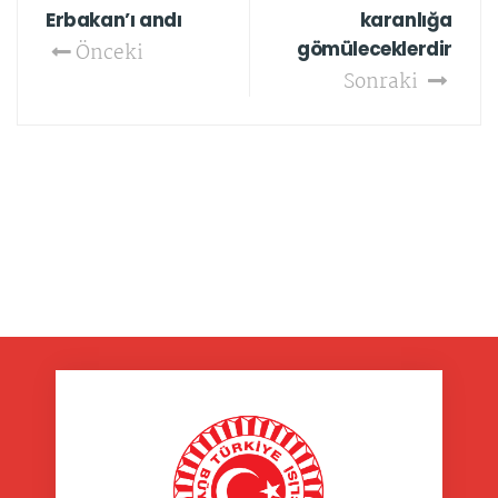
Erbakan’ı andı
karanlığa
gömüleceklerdir
Önceki
Sonraki