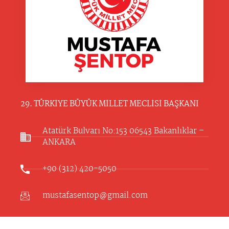
29. TÜRKİYE BÜYÜK MİLLET MECLİSİ BAŞKANI
Atatürk Bulvarı No:153 06543 Bakanlıklar –
ANKARA​
+90 (312) 420-5050
mustafasentop@gmail.com