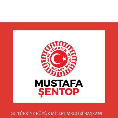
29. TÜRKİYE BÜYÜK MİLLET MECLİSİ BAŞKANI