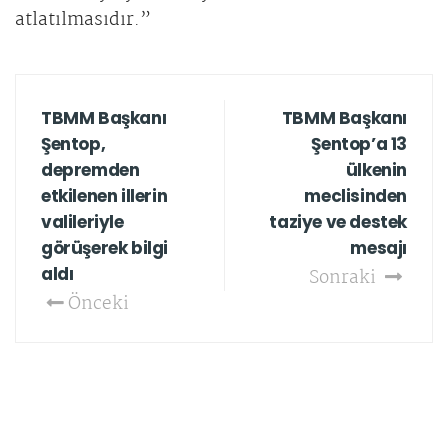
atlatılmasıdır.”
TBMM Başkanı
TBMM Başkanı
Şentop,
Şentop’a 13
depremden
ülkenin
etkilenen illerin
meclisinden
valileriyle
taziye ve destek
görüşerek bilgi
mesajı
aldı
Sonraki
Önceki