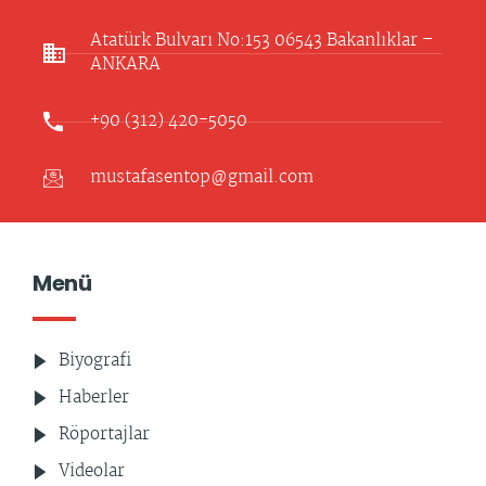
Atatürk Bulvarı No:153 06543 Bakanlıklar –
ANKARA​
+90 (312) 420-5050
mustafasentop@gmail.com
Menü
Biyografi
Haberler
Röportajlar
Videolar