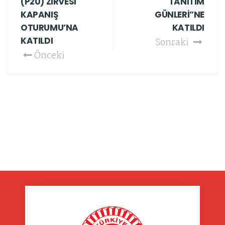
(P20) ZİRVESİ
TANITIM
KAPANIŞ
GÜNLERİ”NE
OTURUMU’NA
KATILDI
KATILDI
Sonraki
Önceki