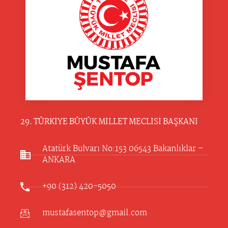
29. TÜRKİYE BÜYÜK MİLLET MECLİSİ BAŞKANI
Atatürk Bulvarı No:153 06543 Bakanlıklar –
ANKARA​
+90 (312) 420-5050
mustafasentop@gmail.com