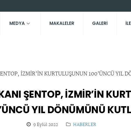
MEDYA
MAKALELER
GALERİ
İL
ANI ŞENTOP, İZMİR’İN KU
0’ÜNCÜ YIL DÖNÜMÜNÜ KUTL
9 Eylül 2022
HABERLER