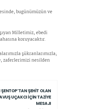
 ötesinde, bugünümüzün ve
şıyan Milletimiz, ebedi
pahasına koruyacaktır.
larımızla şükranlarımızla;
, zaferlerimizi nesilden
ŞENTOP’TAN ŞEHİT OLAN
VUŞ UÇAKCI İÇİN TAZİYE
MESAJI