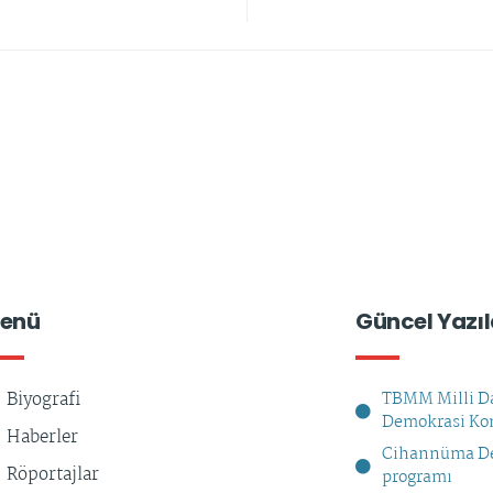
enü
Güncel Yazıl
Biyografi
TBMM Milli Da
Demokrasi Kom
Haberler
Cihannüma De
Röportajlar
programı