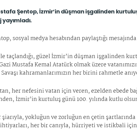
stafa Şentop, İzmir’in düşman işgalinden kurtulu
 yayımladı.
p, sosyal medya hesabından paylaştığı mesajında ş
le taçlandığı, güzel İzmir’in düşman işgalinden kur
azi Mustafa Kemal Atatürk olmak üzere vatanımızın
âl Savaşı kahramanlarımızın her birini rahmetle anı
 atan, her nefesini vatan için veren, ezelden ebede ba
inden, İzmir’in kurtuluş günü 100. yılında kutlu olsu
r şiarıyla, yokluğun ve zorluğun en çetin şartlarında
ihtiyarları, her bir canıyla, hürriyeti ve istikbali içi