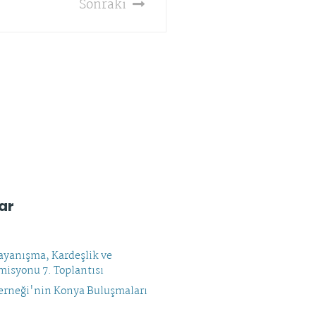
Sonraki
ar
yanışma, Kardeşlik ve
isyonu 7. Toplantısı
rneği'nin Konya Buluşmaları