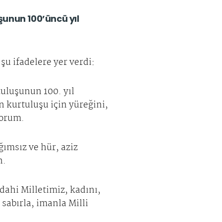
şunun 100’üncü yıl
u ifadelere yer verdi:
tuluşunun 100. yıl
 kurtuluşu için yüreğini,
yorum.
ğımsız ve hür, aziz
n.
 dahi Milletimiz, kadını,
n sabırla, imanla Milli