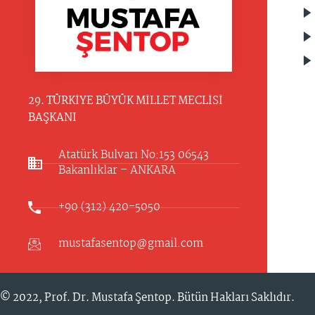
29. TÜRKİYE BÜYÜK MİLLET MECLİSİ
BAŞKANI
Atatürk Bulvarı No:153 06543
Bakanlıklar – ANKARA​
+90 (312) 420-5050
mustafasentop@gmail.com
© 2022,
Prof. Dr. Mustafa Şentop
. Bütün Hakları Saklıdır.