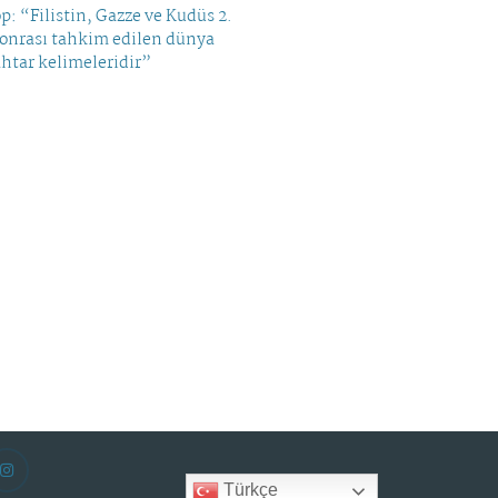
op: “Filistin, Gazze ve Kudüs 2.
sonrası tahkim edilen dünya
htar kelimeleridir”
Türkçe