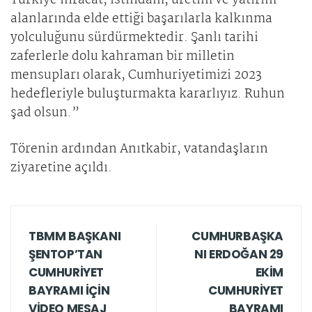
Türkiye ihracat, istihdam, üretim ve yatırım
alanlarında elde ettiği başarılarla kalkınma
yolculuğunu sürdürmektedir. Şanlı tarihi
zaferlerle dolu kahraman bir milletin
mensupları olarak, Cumhuriyetimizi 2023
hedefleriyle buluşturmakta kararlıyız. Ruhun
şad olsun.”
Törenin ardından Anıtkabir, vatandaşların
ziyaretine açıldı.
TBMM BAŞKANI
CUMHURBAŞKA
ŞENTOP’TAN
NI ERDOĞAN 29
CUMHURİYET
EKİM
BAYRAMI İÇİN
CUMHURİYET
VİDEO MESAJ
BAYRAMI