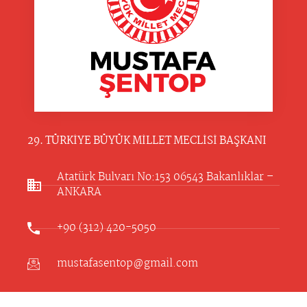
29. TÜRKİYE BÜYÜK MİLLET MECLİSİ BAŞKANI
Atatürk Bulvarı No:153 06543 Bakanlıklar –
ANKARA​
+90 (312) 420-5050
mustafasentop@gmail.com