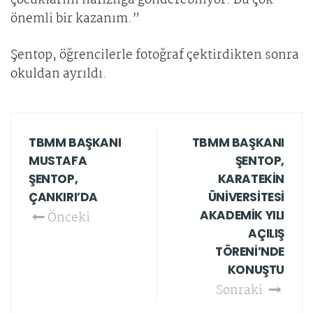
çocuklarını hafızlığa gönderebiliyor. Bu çok
önemli bir kazanım.”
Şentop, öğrencilerle fotoğraf çektirdikten sonra
okuldan ayrıldı.
TBMM BAŞKANI
TBMM BAŞKANI
MUSTAFA
ŞENTOP,
ŞENTOP,
KARATEKİN
ÇANKIRI’DA
ÜNİVERSİTESİ
AKADEMİK YILI
Önceki
AÇILIŞ
TÖRENİ’NDE
KONUŞTU
Sonraki