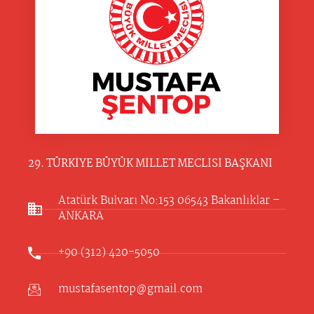
29. TÜRKİYE BÜYÜK MİLLET MECLİSİ BAŞKANI
Atatürk Bulvarı No:153 06543 Bakanlıklar –
ANKARA​
+90 (312) 420-5050
mustafasentop@gmail.com