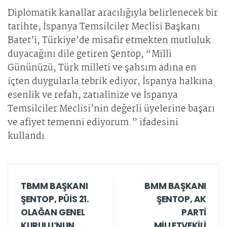
Diplomatik kanallar aracılığıyla belirlenecek bir
tarihte, İspanya Temsilciler Meclisi Başkanı
Batet’i, Türkiye’de misafir etmekten mutluluk
duyacağını dile getiren Şentop, “Milli
Gününüzü, Türk milleti ve şahsım adına en
içten duygularla tebrik ediyor, İspanya halkına
esenlik ve refah, zatıalinize ve İspanya
Temsilciler Meclisi’nin değerli üyelerine başarı
ve afiyet temenni ediyorum.” ifadesini
kullandı.
TBMM BAŞKANI
BMM BAŞKANI
ŞENTOP, PÜİS 21.
ŞENTOP, AK
OLAĞAN GENEL
PARTİ
KURULU’NUN
MİLLETVEKİLİ