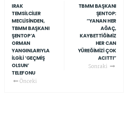
IRAK
TBMM BAŞKANI
TEMSİLCİLER
ŞENTOP:
MECLİSİNDEN,
“YANAN HER
TBMM BAŞKANI
AĞAÇ,
ŞENTOP’A
KAYBETTİĞİMİZ
ORMAN
HER CAN
YANGINLARIYLA
YÜREĞİMİZİ ÇOK
İLGİLİ ‘GEÇMİŞ
ACITTI”
OLSUN’
Sonraki
TELEFONU
Önceki