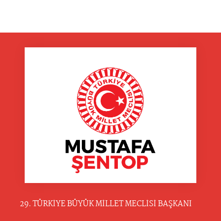
29. TÜRKİYE BÜYÜK MİLLET MECLİSİ BAŞKANI