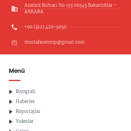
Atatürk Bulvarı No:153 06543 Bakanlıklar –
ANKARA​
+90 (312) 420-5050
mustafasentop@gmail.com
Menü
Biyografi
Haberler
Röportajlar
Videolar