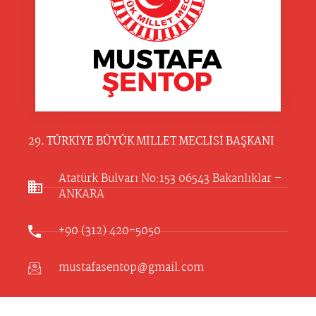
29. TÜRKİYE BÜYÜK MİLLET MECLİSİ BAŞKANI
Atatürk Bulvarı No:153 06543 Bakanlıklar –
ANKARA​
+90 (312) 420-5050
mustafasentop@gmail.com