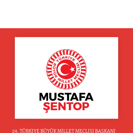
29. TÜRKİYE BÜYÜK MİLLET MECLİSİ BAŞKANI