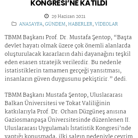
KONGRESİ’NE KATILDI
29 Haziran 2021
ANASAYFA
,
GÜNDEM
,
HABERLER
,
VİDEOLAR
TBMM Başkanı Prof. Dr. Mustafa Şentop, “Başta
devlet hayatı olmak üzere çok önemli alanlarda
oluşturulacak kararların dahi dayanağını teşkil
eden esasen stratejik verilerdir. Bu nedenle
istatistiklerin tamamen gerçeği yansıtması,
insanların güven duygusunu pekiştirir.” dedi.
TBMM Başkanı Mustafa Şentop, Uluslararası
Balkan Üniversitesi ve Tokat Valiliğinin
katkılarıyla Prof. Dr. Orhan Düzgüneş anısına
Gaziosmanpaşa Üniversitesinde düzenlenen II.
Uluslararası Uygulamalı İstatistik Kongresi’nde
yaptığı konuşmada, ilki salgın nedeniyle çevrim