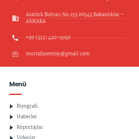
Atatürk Bulvarı No:153 06543 Bakanlıklar –
ANKARA​
+90 (312) 420-5050
mustafasentop@gmail.com
Menü
Biyografi
Haberler
Röportajlar
Videolar