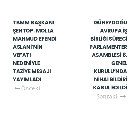
TBMM BAŞKANI
GÜNEYDOĞU
ŞENTOP, MOLLA
AVRUPA İŞ
MAHMUD EFENDİ
BİRLİĞİ SÜRECİ
ASLANİ’NİN
PARLAMENTER
VEFATI
ASAMBLESİ 8.
NEDENİYLE
GENEL
TAZİYE MESAJI
KURULU’NDA
YAYIMLADI
NİHAİ BİLDİRİ
KABUL EDİLDİ
Önceki
Sonraki