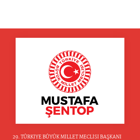
29. TÜRKİYE BÜYÜK MİLLET MECLİSİ BAŞKANI