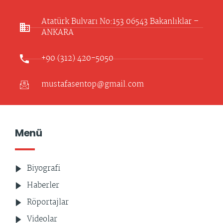
Atatürk Bulvarı No:153 06543 Bakanlıklar –
ANKARA​
+90 (312) 420-5050
mustafasentop@gmail.com
Menü
Biyografi
Haberler
Röportajlar
Videolar