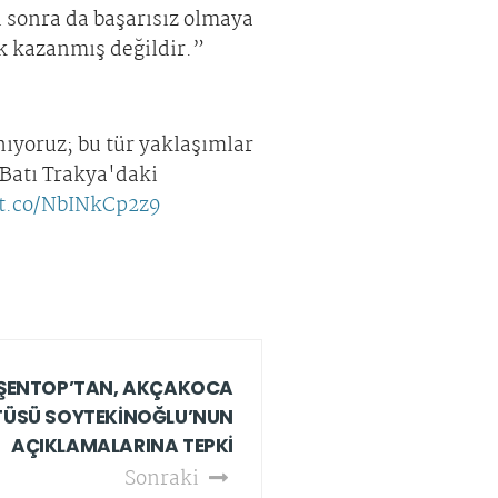
 sonra da başarısız olmaya
k kazanmış değildir.”
ıyoruz; bu tür yaklaşımlar
Batı Trakya'daki
/t.co/NbINkCp2z9
ŞENTOP’TAN, AKÇAKOCA
ÜSÜ SOYTEKİNOĞLU’NUN
AÇIKLAMALARINA TEPKİ
Sonraki