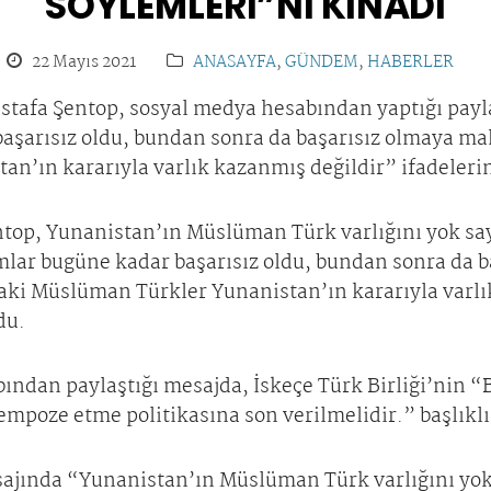
SÖYLEMLERİ”Nİ KINADI
22 Mayıs 2021
ANASAYFA
,
GÜNDEM
,
HABERLER
stafa Şentop, sosyal medya hesabından yaptığı payl
aşarısız oldu, bundan sonra da başarısız olmaya m
n’ın kararıyla varlık kazanmış değildir” ifadelerin
top, Yunanistan’ın Müslüman Türk varlığını yok sa
mlar bugüne kadar başarısız oldu, bundan sonra da b
ki Müslüman Türkler Yunanistan’ın kararıyla varlı
du.
ından paylaştığı mesajda, İskeçe Türk Birliği’nin 
empoze etme politikasına son verilmelidir.” başlıklı 
jında “Yunanistan’ın Müslüman Türk varlığını yok