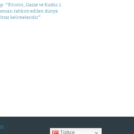
op: “Filistin, Gazze ve Kudüs 2.
sonrası tahkim edilen dünya
htar kelimeleridir”
Türkçe