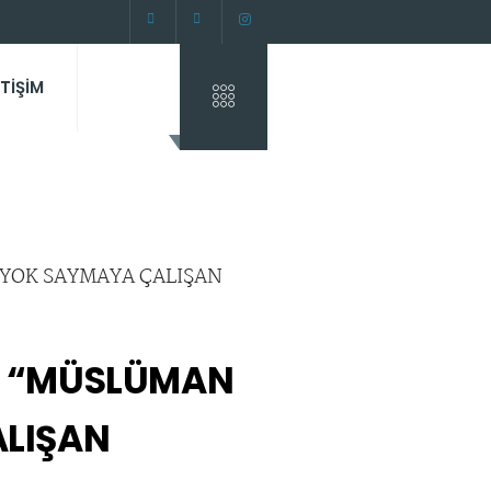
ETİŞİM
N “MÜSLÜMAN
ALIŞAN