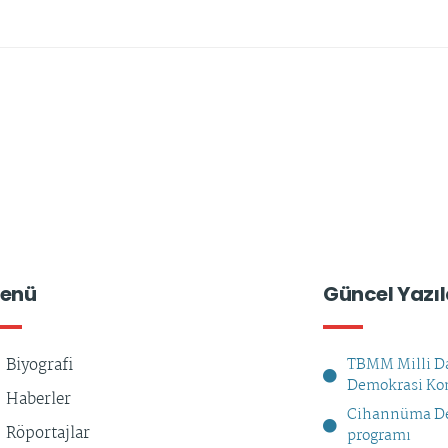
enü
Güncel Yazıl
Biyografi
TBMM Milli Da
Demokrasi Kom
Haberler
Cihannüma De
Röportajlar
programı