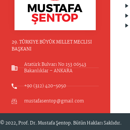
29. TÜRKİYE BÜYÜK MİLLET MECLİSİ
BAŞKANI
Atatürk Bulvarı No:153 06543
Bakanlıklar – ANKARA​
+90 (312) 420-5050
mustafasentop@gmail.com
© 2022,
Prof. Dr. Mustafa Şentop
. Bütün Hakları Saklıdır.