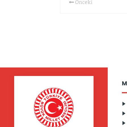
Önceki
M