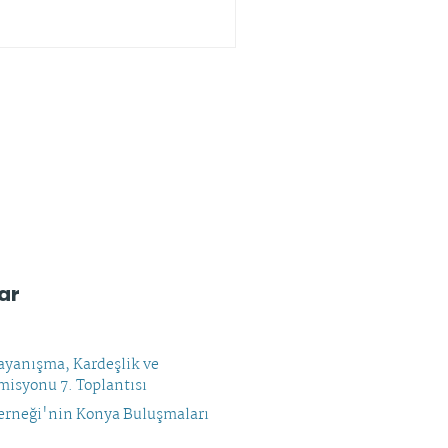
ar
yanışma, Kardeşlik ve
isyonu 7. Toplantısı
rneği'nin Konya Buluşmaları