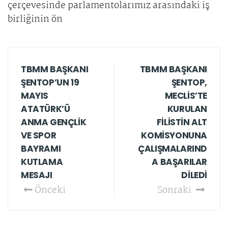
çerçevesinde parlamentolarımız arasındaki iş
birliğinin ön
TBMM BAŞKANI
TBMM BAŞKANI
ŞENTOP’UN 19
ŞENTOP,
MAYIS
MECLİS’TE
ATATÜRK’Ü
KURULAN
ANMA GENÇLİK
FİLİSTİN ALT
VE SPOR
KOMİSYONUNA
BAYRAMI
ÇALIŞMALARIND
KUTLAMA
A BAŞARILAR
MESAJI
DİLEDİ
Önceki
Sonraki