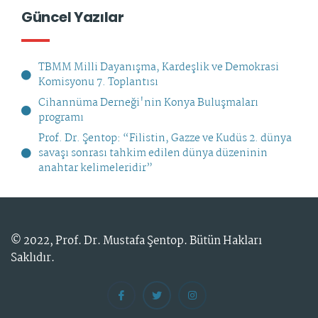
Güncel Yazılar
TBMM Milli Dayanışma, Kardeşlik ve Demokrasi
Komisyonu 7. Toplantısı
Cihannüma Derneği'nin Konya Buluşmaları
programı
Prof. Dr. Şentop: “Filistin, Gazze ve Kudüs 2. dünya
savaşı sonrası tahkim edilen dünya düzeninin
anahtar kelimeleridir”
© 2022,
Prof. Dr. Mustafa Şentop
. Bütün Hakları
Saklıdır.