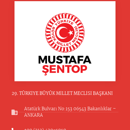
29. TÜRKİYE BÜYÜK MİLLET MECLİSİ BAŞKANI
Atatürk Bulvarı No:153 06543 Bakanlıklar –
ANKARA​