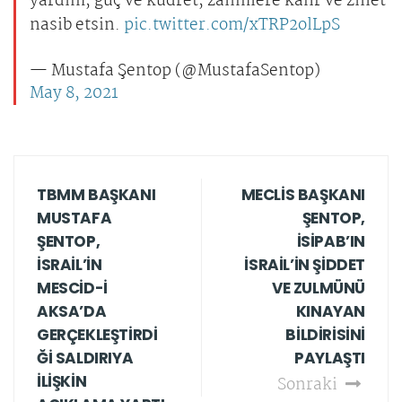
yardım, güç ve kudret; zalimlere kahr ve zillet
nasib etsin.
pic.twitter.com/xTRP2olLpS
— Mustafa Şentop (@MustafaSentop)
May 8, 2021
TBMM BAŞKANI
MECLİS BAŞKANI
MUSTAFA
ŞENTOP,
ŞENTOP,
İSİPAB’IN
İSRAİL’İN
İSRAİL’İN ŞİDDET
MESCİD-İ
VE ZULMÜNÜ
AKSA’DA
KINAYAN
GERÇEKLEŞTİRDİ
BİLDİRİSİNİ
Ğİ SALDIRIYA
PAYLAŞTI
İLİŞKİN
Sonraki