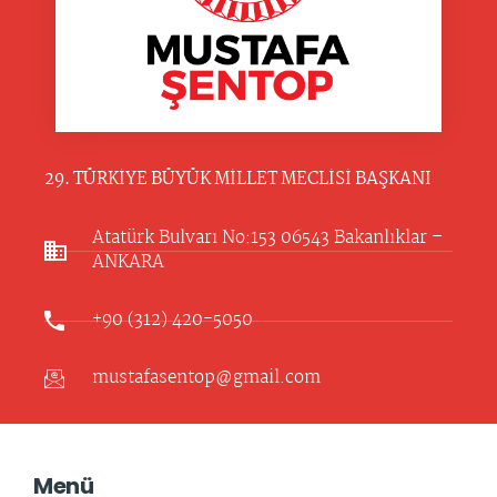
29. TÜRKİYE BÜYÜK MİLLET MECLİSİ BAŞKANI
Atatürk Bulvarı No:153 06543 Bakanlıklar –
ANKARA​
+90 (312) 420-5050
mustafasentop@gmail.com
Menü