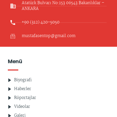
Atatürk Bulvarı No:153 06543 Bakanlıklar –
ANKARA​
+90 (312) 420-5050
mustafasentop@gmail.com
Menü
Biyografi
Haberler
Röportajlar
Videolar
Galeri