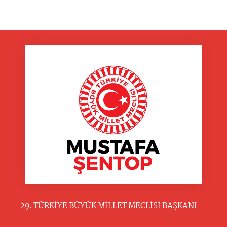
29. TÜRKİYE BÜYÜK MİLLET MECLİSİ BAŞKANI