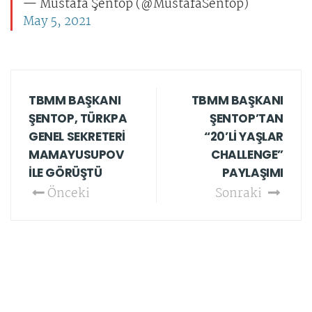
— Mustafa Şentop (@MustafaSentop)
May 5, 2021
TBMM BAŞKANI
TBMM BAŞKANI
ŞENTOP, TÜRKPA
ŞENTOP’TAN
GENEL SEKRETERİ
“20’Lİ YAŞLAR
MAMAYUSUPOV
CHALLENGE”
İLE GÖRÜŞTÜ
PAYLAŞIMI
Önceki
Sonraki