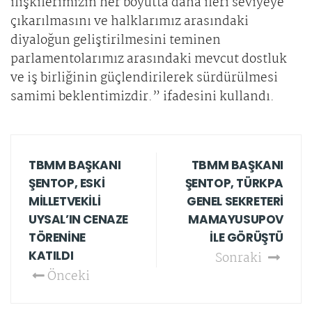
ilişkilerimizin her boyutta daha ileri seviyeye
çıkarılmasını ve halklarımız arasındaki
diyaloğun geliştirilmesini teminen
parlamentolarımız arasındaki mevcut dostluk
ve iş birliğinin güçlendirilerek sürdürülmesi
samimi beklentimizdir.” ifadesini kullandı.
TBMM BAŞKANI
TBMM BAŞKANI
ŞENTOP, ESKİ
ŞENTOP, TÜRKPA
MİLLETVEKİLİ
GENEL SEKRETERİ
UYSAL’IN CENAZE
MAMAYUSUPOV
TÖRENİNE
İLE GÖRÜŞTÜ
KATILDI
Sonraki
Önceki