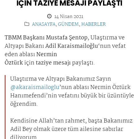
İÇİN TAZİYE MESAJI PAYLAŞTI
14 Nisan 2021
ANASAYFA
,
GÜNDEM
,
HABERLER
TBMM Başkanı Mustafa Şentop
, Ulaştırma ve
Altyapı Bakanı
Adil Karaismailoğlu
‘nun vefat
eden ablası
Nermin
Öztürk
için
taziye mesajı
paylaştı.
Ulaştırma ve Altyapı Bakanımız Sayın
@akaraismailoglu
’nun ablası Nermin Öztürk
Hanımefendi’nin vefatını büyük bir üzüntüyle
öğrendim.
Kendisine Allah’tan rahmet, başta Bakanımız
Adil Bey olmak üzere tüm ailesine sabırlar
diliyorum.