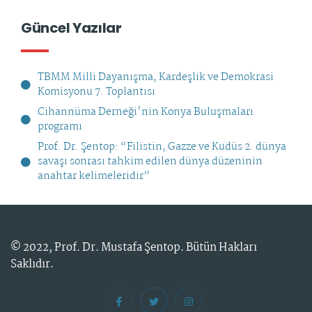
Güncel Yazılar
TBMM Milli Dayanışma, Kardeşlik ve Demokrasi
Komisyonu 7. Toplantısı
Cihannüma Derneği'nin Konya Buluşmaları
programı
Prof. Dr. Şentop: “Filistin, Gazze ve Kudüs 2. dünya
savaşı sonrası tahkim edilen dünya düzeninin
anahtar kelimeleridir”
© 2022,
Prof. Dr. Mustafa Şentop
. Bütün Hakları
Saklıdır.