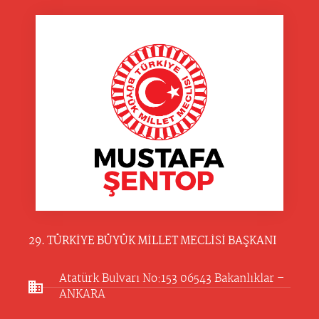
29. TÜRKİYE BÜYÜK MİLLET MECLİSİ BAŞKANI
Atatürk Bulvarı No:153 06543 Bakanlıklar –
ANKARA​