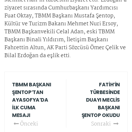
Mehmet Han’ın türbesini ziyaret etti. Erdoğan’a
ziyaret sırasında Cumhurbaşkanı Yardımcısı
Fuat Oktay, TBMM Başkanı Mustafa Şentop,
Kültür ve Turizm Bakanı Mehmet Nuri Ersoy,
TBMM Başkanvekili Celal Adan, eski TBMM
Başkanı Binali Yıldırım, İletişim Başkanı
Fahrettin Altun, AK Parti Sözcüsü Ömer Çelik ve
Bilal Erdoğan da eşlik etti.
TBMM BAŞKANI
FATİH’İN
ŞENTOP’TAN
TÜRBESİNDE
AYASOFYA’DA
DUAYI MECLİS
İLK CUMA
BAŞKANI
MESAJI
ŞENTOP OKUDU
Önceki
Sonraki