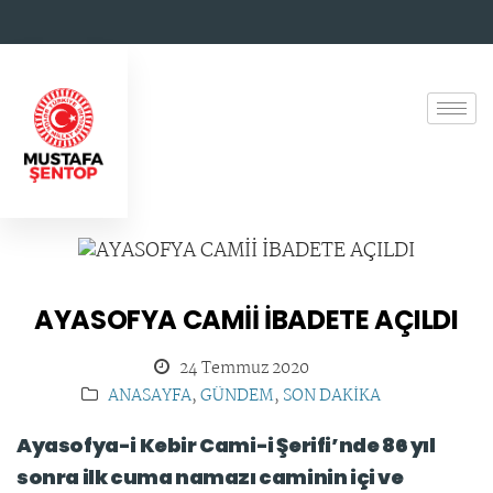
AYASOFYA CAMİİ İBADETE AÇILDI
24 Temmuz 2020
ANASAYFA
,
GÜNDEM
,
SON DAKİKA
Ayasofya-i Kebir Cami-i Şerifi’nde 86 yıl
sonra ilk cuma namazı caminin içi ve