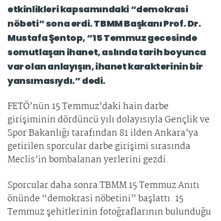
etkinlikleri kapsamındaki “demokrasi
nöbeti” sona erdi. TBMM Başkanı Prof. Dr.
Mustafa Şentop, “15 Temmuz gecesinde
somutlaşan ihanet, aslında tarih boyunca
var olan anlayışın, ihanet karakterinin bir
yansımasıydı.” dedi.
FETÖ’nün 15 Temmuz’daki hain darbe
girişiminin dördüncü yılı dolayısıyla Gençlik ve
Spor Bakanlığı tarafından 81 ilden Ankara’ya
getirilen sporcular darbe girişimi sırasında
Meclis’in bombalanan yerlerini gezdi.
Sporcular daha sonra TBMM 15 Temmuz Anıtı
önünde “demokrasi nöbetini” başlattı. 15
Temmuz şehitlerinin fotoğraflarının bulunduğu