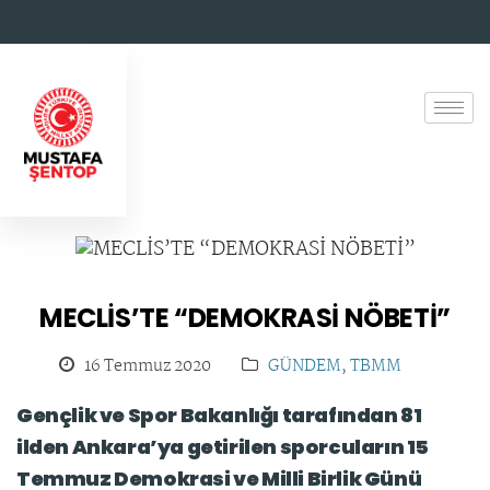
MECLİS’TE “DEMOKRASİ NÖBETİ”
16 Temmuz 2020
GÜNDEM
,
TBMM
Gençlik ve Spor Bakanlığı tarafından 81
ilden Ankara’ya getirilen sporcuların 15
Temmuz Demokrasi ve Milli Birlik Günü