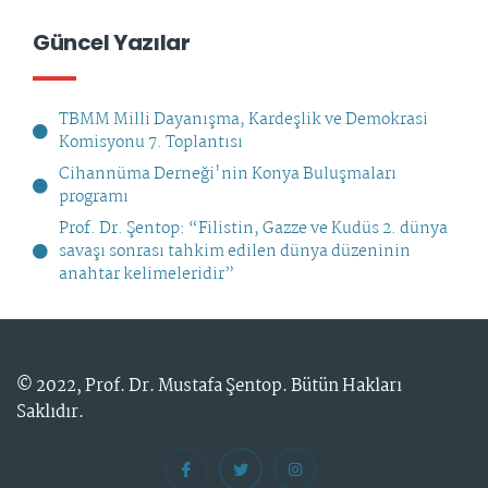
Güncel Yazılar
TBMM Milli Dayanışma, Kardeşlik ve Demokrasi
Komisyonu 7. Toplantısı
Cihannüma Derneği'nin Konya Buluşmaları
programı
Prof. Dr. Şentop: “Filistin, Gazze ve Kudüs 2. dünya
savaşı sonrası tahkim edilen dünya düzeninin
anahtar kelimeleridir”
© 2022,
Prof. Dr. Mustafa Şentop
. Bütün Hakları
Saklıdır.