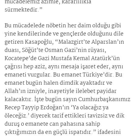
mücadelemiz azimle, kararlılıkla
sürmektedir.”
Bu mücadelede nöbetin her daim olduğu gibi
yine kendilerinde ve gençlerde olduğunu dile
getiren Kasapoğlu, “Malazgirt’te Alparslan’ın
duası, Söğüt’te Osman Gazi’nin rüyası,
Kocatepe’de Gazi Mustafa Kemal Atatürk’ün
çağrısı hep aziz, aynı mesaja işaret eder, aynı
emaneti vurgular. Bu emanet Türkiye’dir. Bu
emanet bugün halen dimdik ayaktadır ve
Allah’ın izniyle, inayetiyle ilelebet payidar
kalacaktır. İşte bugün sayın Cumhurbaşkanımız
Recep Tayyip Erdoğan’ın ‘Ya olacağız ya
öleceğiz.’ diyerek tarif ettikleri tavizsiz ve dik
duruş o emanete can pahasına sahip
çıktığımızın da en güçlü ispatıdır.” ifadesini