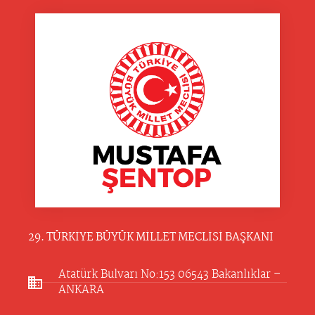
29. TÜRKİYE BÜYÜK MİLLET MECLİSİ BAŞKANI
Atatürk Bulvarı No:153 06543 Bakanlıklar –
ANKARA​