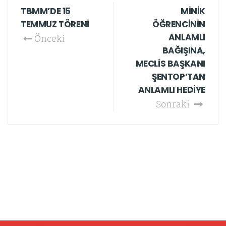
TBMM’DE 15
MİNİK
TEMMUZ TÖRENİ
ÖĞRENCİNİN
ANLAMLI
Önceki
BAĞIŞINA,
MECLİS BAŞKANI
ŞENTOP’TAN
ANLAMLI HEDİYE
Sonraki